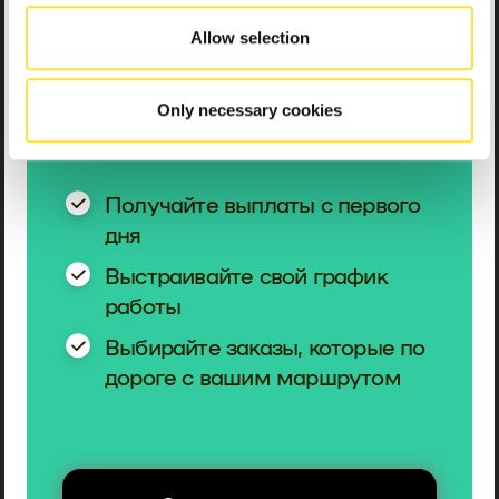
водителем Uklon
Allow selection
Работайте по свободному
графику и со стабильным
Only necessary cookies
заработком
Получайте выплаты с первого
дня
Выстраивайте свой график
работы
Выбирайте заказы, которые по
дороге с вашим маршрутом