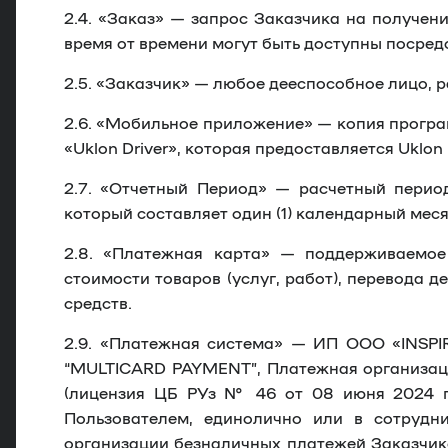
2.4.
«
Заказ
» — запрос Заказчика на получени
время от времени могут быть доступны посре
2.5.
«
Заказчик
» — любое дееспособное лицо, 
2.6.
«
Мобильное приложение
» — копия програ
«Uklon Driver», которая предоставляется Uklo
2.7.
«
Отчетный Период
»
—
расчетный перио
который составляет один (1) календарный меся
2.8.
«
Платежная карта
» — поддерживаемое 
стоимости товаров (услуг, работ), перевода 
средств.
2.9.
«
Платежная система
» — ИП ООО «INSPIR
“MULTICARD PAYMENT”, Платежная организация
(лицензия ЦБ РУз № 46 от 08 июня 2024 г
Пользователем, единолично или в сотрудни
организации безналичных платежей Заказчико