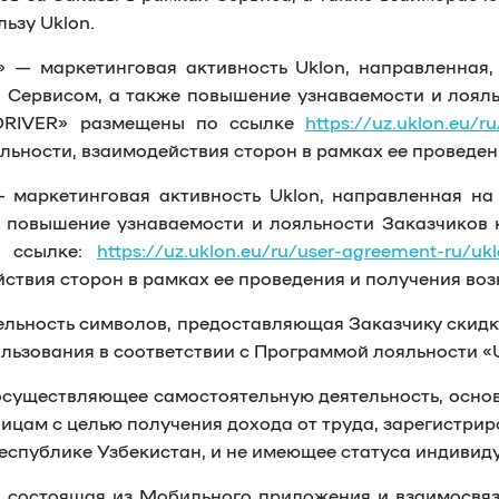
ьзу Uklon.
»
— маркетинговая активность Uklon, направленная, 
 Сервисом, а также повышение узнаваемости и лояль
 DRIVER» размещены по ссылке
https://uz.uklon.eu/r
ьности, взаимодействия сторон в рамках ее проведен
 маркетинговая активность Uklon, направленная на
 повышение узнаваемости и лояльности Заказчиков к
о ссылке:
https://uz.uklon.eu/ru/user-agreement-ru/ukl
ствия сторон в рамках ее проведения и получения во
льность символов, предоставляющая Заказчику скидку
льзования в соответствии с Программой лояльности «
 осуществляющее самостоятельную деятельность, осно
ицам с целью получения дохода от труда, зарегистри
Республике Узбекистан, и не имеющее статуса индиви
, состоящая из Мобильного приложения и взаимосвя