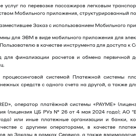
е услуг по перевозке пассажиров легковым транспор
дством Мобильного приложения, структурированный п
разместившее Заказ с использованием Мобильного пр
ммы для ЭВМ в виде мобильного приложения для элект
n Пользователю в качестве инструмента для доступа к 
д для финализации расчетов и обмена первичной д
ц.
процессинговой системой Платежной системы пла
денежных средств с одного счета на другой, а также 
ED», оператор платёжной системы «PAYME» (лицен
 (лицензия ЦБ РУз № 26 от 4 мая 2024 года); АО “B
ода) или иные платежные организации и банки, ко
честве с другими операторами, в качестве плате
в за Заказы в рамках Сервиса, а также взаиморасче