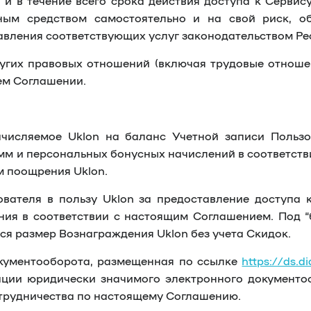
, и в течение всего срока действия доступа к Сервис
ным средством самостоятельно и на свой риск, 
вления соответствующих услуг законодательством Ре
угих правовых отношений (включая трудовые отношен
ем Соглашении.
ачисляемое Uklon на баланс Учетной записи Польз
мм и персональных бонусных начислений в соответст
м поощрения Uklon.
вателя в пользу Uklon за предоставление доступа к
ния в соответствии с настоящим Соглашением. Под “
я размер Вознаграждения Uklon без учета Скидок.
кументооборота, размещенная по ссылке
https://ds.d
ации юридически значимого электронного документ
трудничества по настоящему Соглашению.