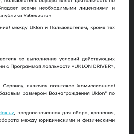
у, Пользователь осуществляет деятельность по
обладает всеми необходимыми лицензиями и
спублики Узбекистан.
ия) между Uklon и Пользователем, кроме тех
ователя за выполнение условий действующих
вии с Программой лояльности «UKLON DRIVER»,
 Сервису, включая агентское (комиссионное)
базовым размером Вознаграждения Uklon
” по
idox.uz
, предназначенная для сбора, хранения,
ооборота между юридическими и физическими