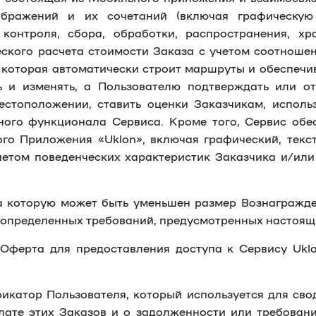
ображений и их сочетаний (включая графическую 
контроля, сбора, обработки, распространения, х
ского расчета стоимости Заказа с учетом соотношен
 которая автоматически строит маршруты и обеспечи
ь и изменять, а Пользователю подтверждать или о
естоположении, ставить оценки Заказчикам, испол
ного функционала Сервиса. Кроме того, Сервис обе
о Приложения «Uklon», включая графический, текст
четом поведенческих характеристик Заказчика и/или
 которую может быть уменьшен размер Вознагражден
м определенных требований, предусмотренных настоя
Оферта для предоставления доступа к Сервису Uklo
икатор Пользователя, который используется для свод
ате этих Заказов и о задолженности или требования