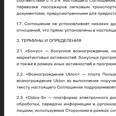
соответствии с п.3.4. настоящего Соглашения
перевозке пассажиров легковым транспорт
документами, предусмотренными для предоста
1.7.
Соглашение не устанавливает никаких др
отношений, что прямо установлены в настоящ
2. ТЕРМИНЫ И ОПРЕДЕЛЕНИЯ
2.1.
«
Бонус
» — бонусное вознаграждение, н
маркетинговых активностей: бонусных програ
а также в рамках иных активностей и програм
2.2.
«
Вознаграждение Uklon
» — плата Пользо
вознаграждение Uklon за выполнение поруче
тексту настоящего Соглашения подразумеваетс
2.3.
«
Didox-S
» — платформа электронного до
обработки, передачи информации и организ
лицами, используемая Сторонами в рамках со