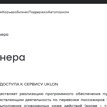
ам
Карьера
Бизнес
Поддержка
Автопаркам
нера
тнера
ДОСТУПА К СЕРВИСУ UKLON
ществляет реализацию программного обеспечения пу
ествляющим деятельность по перевозке пассажиров 
выполнения оговоренных ниже действий (далее – «