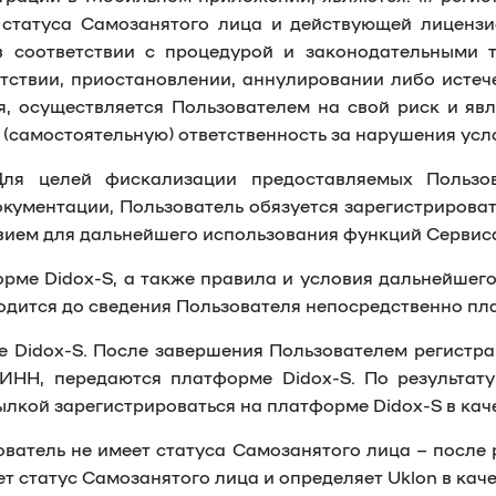
го статуса Самозанятого лица и действующей лиценз
 соответствии с процедурой и законодательными 
тствии, приостановлении, аннулировании либо истеч
, осуществляется Пользователем на свой риск и я
(самостоятельную) ответственность за нарушения усл
ля целей фискализации предоставляемых Пользо
кументации, Пользователь обязуется зарегистрироват
овием для дальнейшего использования функций Сервис
рме Didox-S, а также правила и условия дальнейшег
одится до сведения Пользователя непосредственно пл
 Didox-S. После завершения Пользователем регистра
ИНН, передаются платформе Didox-S. По результат
кой зарегистрироваться на платформе Didox-S в каче
ователь не имеет статуса Самозанятого лица – после 
 статус Самозанятого лица и определяет Uklon в каче