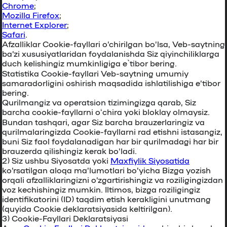
Chrome
;
Mozilla Firefox
;
Internet Explorer
;
Safari
.
Afzalliklar Cookie-fayllari o’chirilgan bo’lsa, Veb-saytning
ba’zi xususiyatlaridan foydalanishda Siz qiyinchiliklarga
duch kelishingiz mumkinligiga e`tibor bering.
Statistika Сookie-fayllari Veb-saytning umumiy
samaradorligini oshirish maqsadida ishlatilishiga e’tibor
bering.
Qurilmangiz va operatsion tizimingizga qarab, Siz
barcha cookie-fayllarni oʻchira yoki bloklay olmaysiz.
Bundan tashqari, agar Siz barcha brauzerlaringiz va
qurilmalaringizda Cookie-fayllarni rad etishni istasangiz,
buni Siz faol foydalanadigan har bir qurilmadagi har bir
brauzerda qilishingiz kerak bo’ladi.
2) Siz ushbu Siyosatda yoki
Maxfiylik Siyosatida
ko’rsatilgan aloqa ma’lumotlari bo’yicha Bizga yozish
orqali afzalliklaringizni o’zgartirishingiz va roziligingizdan
voz kechishingiz mumkin. Iltimos, bizga roziligingiz
identifikatorini (ID) taqdim etish kerakligini unutmang
(quyida Cookie deklaratsiyasida keltirilgan).
3)
Cookie-Fayllari Deklaratsiyasi