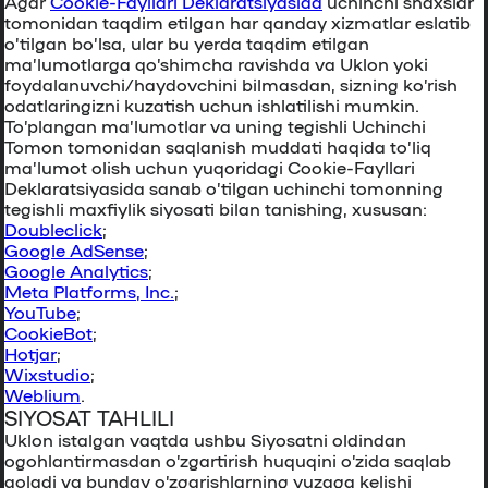
Agar
Cookie-Fayllari Deklaratsiyasida
uchinchi shaxslar
tomonidan taqdim etilgan har qanday xizmatlar eslatib
o’tilgan bo’lsa, ular bu yerda taqdim etilgan
ma’lumotlarga qo’shimcha ravishda va Uklon yoki
foydalanuvchi/haydovchini bilmasdan, sizning ko’rish
odatlaringizni kuzatish uchun ishlatilishi mumkin.
To’plangan ma’lumotlar va uning tegishli Uchinchi
Tomon tomonidan saqlanish muddati haqida to’liq
ma’lumot olish uchun yuqoridagi Cookie-Fayllari
Deklaratsiyasida sanab o’tilgan uchinchi tomonning
tegishli maxfiylik siyosati bilan tanishing, xususan:
Doubleclick
;
Google AdSense
;
Google Analytics
;
Meta Platforms, Inc.
;
YouTube
;
CookieBot
;
Hotjar
;
Wixstudio
;
Weblium
.
SIYOSAT TAHLILI
Uklon istalgan vaqtda ushbu Siyosatni oldindan
ogohlantirmasdan o’zgartirish huquqini o’zida saqlab
qoladi va bunday o’zgarishlarning yuzaga kelishi