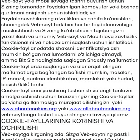
Veb-sayt yoki mobil ilovaga tashrif buyurish uchun
Sizning tomondan foydalanilgan kompyuter yoki boshqa
qurilmani aniqlash uchun ishlatiladi; va
Foydalanuvchilarning afzalliklari va sahifa ko’rinishlari,
shuningdek Veb-sayt tarkibini har bir foydalanuvchiga
moslashtirish va Sizning ko’rib chiqish tajribangizni
yaxshilash va umumiy Veb-sayt va Mobil ilova xavfsizlik
funktsionalini va hokazolarni saqlash uchun ishlatiladi.
Cookie-fayllar odatda shaxsni identifikatsiyalash
mumkin bo’lgan ma’lumotlarni o’z ichiga olmaydi,
ammo Biz Siz haqingizda saqlagan Shaxsiy ma`lumotlar
Cookie-fayllarda saqlangan va ular orqali olingan
ma`lumotlarga bog`langan bo`lishi mumkin, masalan,
IP-manzil, qurilma identifikatori, mamlakat yoki hudud,
bosish (klik) tarihi.
Cookie-fayllarini yaxshiroq tushunish va ongli tanlovni
amalga oshirish uchun brauzeringizning Cookie-fayllar
boʻyicha qoʻllanmasiga murojaat qilishingizni yoki
www.aboutcookies.org
yoki
www.allaboutcookies.org
veb-saytlariga tashrif buyurishingizni tavsiya qilamiz.
COOKIE-FAYLLARINING KO’RINISHI VA
O’CHIRILISHI
Veb-saytga kirganingizda, Sizga Veb-saytning pastki
qismidagi joylashgan tegishli banneri orqali Сookie-