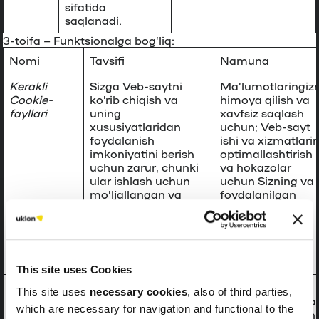
sifatida
saqlanadi.
3-toifa –
Funktsionalga bog’liq:
Nomi
Tavsifi
Namuna
Kerakli
Sizga Veb-saytni
Ma’lumotlaringizn
Cookie-
ko’rib chiqish va
himoya qilish va
fayllari
uning
xavfsiz saqlash
xususiyatlaridan
uchun; Veb-sayt
foydalanish
ishi va xizmatlarin
imkoniyatini berish
optimallashtirish
uchun zarur, chunki
va hokazolar
ular ishlash uchun
uchun Sizning va
mo’ljallangan va
foydalanilgan
ishlab chiqarilgan.
qurilmangiz
Bular Birinchi va
ma`lumotlarini
Uchinchi tomon
autentifikatsiya
Cookie-fayllari deb
qilish.
hisoblanadi.
This site uses Cookies
Afzalliklar
Veb-sayt o’zini tutishi
Siz tanlagan til
This site uses
necessary cookies
, also of third parties,
Cookie-
yoki ko’rinishini
yoki siz joylashga
which are necessary for navigation and functional to the
fayllari
o’zgartiradigan
hududni aniqlash