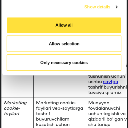
ayrim Veb-
Show details
saytlarga tashrif
buyurganingizda
Sizga tegishli
Allow all
reklamalarni
ko’rsatish yoki
ko’rsatmaslik
haqida qaror
Allow selection
qabul qilishga
yordam beradi.
Google Analytics
Only necessary cookies
qanday ishlashini
yaxshiroq
tushunish uchun
ushbu
saytga
tashrif buyurishni
tavsiya qilamiz.
Marketing
Marketing cookie-
Muayyan
cookie-
fayllari veb-saytlarga
foydalanuvchi
fayllari
tashrif
uchun tegishli va
buyuruvchilarni
qiziqarli bo’lgan v
kuzatish uchun
shu tariqa