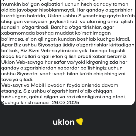
mumkin bo’lgan oqibatlari uchun hech qanday tomon
oldida javobgar hisoblanmaydi. Har qanday o’zgarishlar
kuzatilgan holatda, Uklon ushbu Siyosatning qayta ko’rib
chiqilgan versiyasini joylashtiradi va ularning amal qilish
sanasini o’zgartiradi. Barcha o’zgartirishlar, agar
xabarnomada boshqa muddat ko`rsatilmagan
bo’lmasa, e’lon qilingan kundan boshlab kuchga kiradi.
Agar Biz ushbu Siyosatga jiddiy o’zgartirishlar kiritadigan
bo’lsak, Biz Sizni Veb-saytimizda yoki boshqa tegishli
aloqa kanallari orqali e’lon qilish orqali xabar beramiz.
Uklon Veb-saytga har safar va/yoki kirganingizda har
qanday o’zgarishlardan xabardor bo’lishingiz uchun
ushbu Siyosatni vaqti-vaqti bilan ko’rib chiqishingizni
tavsiya qiladi.
Veb-sayt va Mobil ilovadan foydalanishda davom
etsangiz, Siz ushbu o‘zgarishlarni o‘qib chiqqan,
tushungan, qabul qilgan va rozi ekanligizni anglatadi.
Kuchga kirish sanasi: 26.03.2025