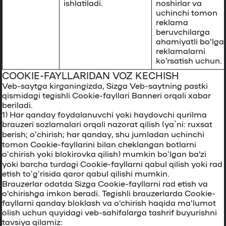
ishlatiladi.
noshirlar va
uchinchi tomon
reklama
beruvchilarga
ahamiyatli bo’lga
reklamalarni
ko’rsatish uchun.
COOKIE-FAYLLARIDAN VOZ KECHISH
Veb-saytga kirganingizda, Sizga Veb-saytning pastki
qismidagi tegishli Cookie-fayllari Banneri orqali xabar
beriladi.
1) Har qanday foydalanuvchi yoki haydovchi
qurilma
brauzeri sozlamalari orqali
nazorat qilish (ya`ni: ruxsat
berish; oʻchirish; har qanday, shu jumladan uchinchi
tomon Cookie-fayllarini bilan cheklangan botlarni
oʻchirish yoki blokirovka qilish) mumkin boʻlgan baʼzi
yoki barcha turdagi Cookie-fayllarni qabul qilish yoki rad
etish toʻgʻrisida qaror qabul qilishi mumkin.
Brauzerlar odatda Sizga Cookie-fayllarni rad etish va
o’chirishga imkon beradi. Tegishli brauzerlarda Cookie-
fayllarni qanday bloklash va o’chirish haqida ma’lumot
olish uchun quyidagi veb-sahifalarga tashrif buyurishni
tavsiya qilamiz: