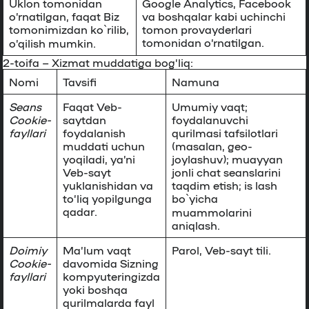
Uklon tomonidan
Google Analytics, Facebook
o’rnatilgan, faqat Biz
va boshqalar kabi uchinchi
tomonimizdan ko`rilib,
tomon provayderlari
tomonidan o’rnatilgan.
o’qilish mumkin.
2-toifa –
Xizmat muddatiga bog’liq:
Nomi
Tavsifi
Namuna
Seans
Faqat Veb-
Umumiy vaqt;
Cookie-
saytdan
foydalanuvchi
fayllari
foydalanish
qurilmasi tafsilotlari
muddati uchun
(masalan, geo-
yoqiladi, ya’ni
joylashuv); muayyan
Veb-sayt
jonli chat seanslarini
yuklanishidan va
taqdim etish; is lash
to’liq yopilgunga
bo`yicha
qadar.
muammolarini
aniqlash.
Doimiy
Ma’lum vaqt
Parol, Veb-sayt tili.
Cookie-
davomida Sizning
fayllari
kompyuteringizda
yoki boshqa
qurilmalarda fayl