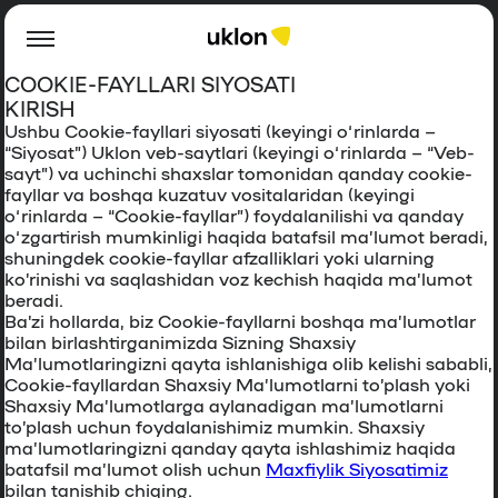
COOKIE-FAYLLARI SIYOSATI
KIRISH
Ushbu Cookie-fayllari siyosati (keyingi o‘rinlarda –
“
Siyosat
”) Uklon veb-saytlari (keyingi o‘rinlarda – “
Veb-
sayt
”) va uchinchi shaxslar tomonidan qanday cookie-
fayllar va boshqa kuzatuv vositalaridan (keyingi
o‘rinlarda – “
Cookie-fayllar
”) foydalanilishi va qanday
o‘zgartirish mumkinligi haqida batafsil ma’lumot beradi,
shuningdek cookie-fayllar afzalliklari yoki ularning
ko’rinishi va saqlashidan voz kechish haqida ma’lumot
beradi.
Ba’zi hollarda, biz Cookie-fayllarni boshqa ma’lumotlar
bilan birlashtirganimizda Sizning Shaxsiy
Ma’lumotlaringizni qayta ishlanishiga olib kelishi sababli,
Cookie-fayllardan Shaxsiy Ma’lumotlarni to’plash yoki
Shaxsiy Ma’lumotlarga aylanadigan ma’lumotlarni
to’plash uchun foydalanishimiz mumkin. Shaxsiy
maʼlumotlaringizni qanday qayta ishlashimiz haqida
batafsil maʼlumot olish uchun
Maxfiylik Siyosatimiz
bilan tanishib chiqing.