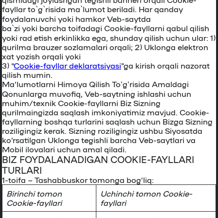
fayllar to`g`risida ma`lumot beriladi. Har qanday
foydalanuvchi yoki hamkor Veb-saytda
ba`zi yoki barcha toifadagi Cookie-fayllarni qabul qilish
yoki rad etish erkinlikka ega, shunday qilish uchun ular: 1)
qurilma brauzer sozlamalari orqali; 2) Uklonga elektron
xat yozish orqali yoki
3) “
Cookie-fayllar deklaratsiyasi
”ga kirish orqali nazorat
qilish mumin.
Maʼlumotlarni Himoya Qilish Toʻgʻrisida Amaldagi
Qonunlarga muvofiq, Veb-saytning ishlashi uchun
muhim/texnik Cookie-fayllarni Biz Sizning
qurilmaingizda saqlash imkoniyatimiz mavjud. Cookie-
fayllarning boshqa turlarini saqlash uchun Bizga Sizning
roziligingiz kerak. Sizning roziligingiz ushbu Siyosatda
ko’rsatilgan Uklonga tegishli barcha Veb-saytlari va
Mobil ilovalari uchun amal qiladi.
BIZ FOYDALANADIGAN COOKIE-FAYLLARI
TURLARI
1-toifa –
Tashabbuskor tomonga bog’liq:
Birinchi tomon
Uchinchi tomon Сookie-
Сookie-fayllari
fayllari