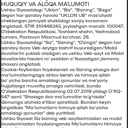
HUQUQIY VA ALOQA MA’LUMOTI
Ushbu Siyosatdagi “Uklon”, “Biz”, “Bizning”, “Bizga”
degan har qanday havola “UKLON UB” mas’uliyati
cheklangan jamiyati shaklidagi xorijiy korxonani
anglatadi, STIR 310448243, joylashgan manzili: 100047,
O’zbekiston Respublikasi, Toshkent shahri, Yashnabod
tumani, Paxlavon Maxmud ko’chasi, 26.
Ushbu Siyosatdagi “Siz”, “Sizning”, “O’zingiz” degan har
qanday ibora Veb-saytga tashrif buyuradigan/Mobil
ilova(lar)ni yuklab oladigan va ushbu Veb-sayt va Mobil
ilova(lar)da hisobni ro‘yxatdan o‘tkazadigan jismoniy
shaxsni anglatadi.
Cookie-fayllardan foydalanish va Sizning shaxga doir
ma’lumotlaringizga ishlov berish va himoya qilish
bo‘yicha barcha amaldagi qonunlar va me’yoriy
hujjatlarga muvofiq amalga oshiriladi, bunda
O‘zbekiston Respublikasining 02.07.2019 yildagi O‘RQ-
547-sonli “Shaxsga doir ma’lumotlar to’g’risida”
Qonuniga alohida e’tibor qaratiladi. Bundan keyin
birgalikda “Ma’lumotlarni himoya qilish bo’yicha
amaldagi qonunlar” deb yuritiladi.
Ushbu Siyosat Siz bizning veb-saytlarimizdan va mobil
ilovalarimizdan foydalanganda Maʼlumotlarni Himoya