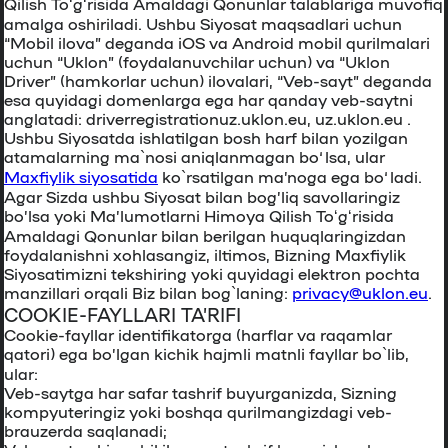
Qilish Toʻgʻrisida Amaldagi Qonunlar talablariga muvofiq
amalga oshiriladi. Ushbu Siyosat maqsadlari uchun
“Mobil ilova” deganda iOS va Android mobil qurilmalari
uchun “Uklon” (foydalanuvchilar uchun) va “Uklon
Driver” (hamkorlar uchun) ilovalari, “Veb-sayt” deganda
esa quyidagi domenlarga ega har qanday veb-saytni
anglatadi: driverregistrationuz.uklon.eu, uz.uklon.eu .
Ushbu Siyosatda ishlatilgan bosh harf bilan yozilgan
atamalarning ma`nosi aniqlanmagan bo‘lsa, ular
Maxfiylik siyosatida
ko`rsatilgan maʼnoga ega bo‘ladi.
Agar Sizda ushbu Siyosat bilan bog’liq savollaringiz
bo’lsa yoki Ma’lumotlarni Himoya Qilish Toʻgʻrisida
Amaldagi Qonunlar bilan berilgan huquqlaringizdan
foydalanishni xohlasangiz, iltimos, Bizning Maxfiylik
Siyosatimizni tekshiring yoki quyidagi elektron pochta
manzillari orqali Biz bilan bog`laning:
privacy@uklon.eu
.
COOKIE-FAYLLARI TA’RIFI
Cookie-fayllar identifikatorga (harflar va raqamlar
qatori) ega bo’lgan kichik hajmli matnli fayllar bo`lib,
ular:
Veb-saytga har safar tashrif buyurganizda, Sizning
kompyuteringiz yoki boshqa qurilmangizdagi veb-
brauzerda saqlanadi;