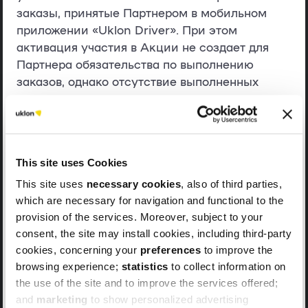
заказы, принятые Партнером в мобильном
приложении «Uklon Driver». При этом
активация участия в Акции не создает для
Партнера обязательства по выполнению
заказов, однако отсутствие выполненных
заказов исключает возможность получения
Партнером Вознаграждения,
предусмотренных условиями настоящей
Акции.
This site uses Cookies
2.5. Невыполнение любого условия участия в
This site uses
necessary cookies
, also of third parties,
Акции, предусмотренного Правилами, лишает
which are necessary for navigation and functional to the
соответствующего Участника возможности
provision of the services. Moreover, subject to your
получить Вознаграждение. Неукоснительное
consent, the site may install cookies, including third-party
соблюдение всех условий участия в Акции
cookies, concerning your
preferences
to improve the
является необходимым условием для
browsing experience;
statistics
to collect information on
получения Участником Вознаграждения.
the use of the site and to improve the services offered;
Участник имеет право отказаться от
and
marketing
to show personalized advertising