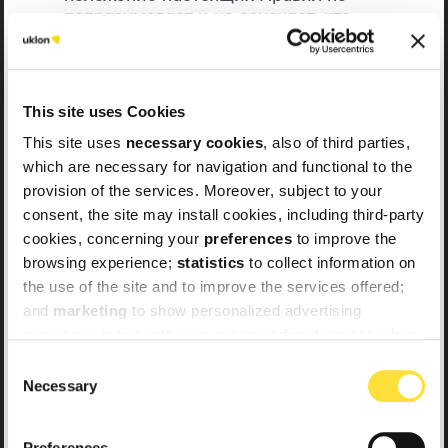
подразумевает и не означает, что
Компания предоставляет или может
предоставлять Услуги.
This site uses Cookies
Порядок получения и использования
This site uses
necessary cookies
, also of third parties,
Промокодов
which are necessary for navigation and functional to the
provision of the services. Moreover, subject to your
consent, the site may install cookies, including third-party
cookies, concerning your
preferences
to improve the
Для возможности получить Промокод
browsing experience;
statistics
to collect information on
лицо должно быть Пользователем
Онлайн-сервиса «Uklon» и
the use of the site and to improve the services offered;
активировать функцию “Скидки на
and
marketing
to show personalized advertising
поездки” в подразделе “Рекламные
messages in line with your expressed preferences when
сообщения” раздела “Настройки
browsing the web. For further information, please read
Consent
приложения” в личном профиле
our
Cookie Policy
and
Privacy Policy
.
Necessary
Selection
Мобильного Приложения.
Компания имеет право направлять
To browse the site without cookies other than necessary
Пользователю в Мобильное
Preferences